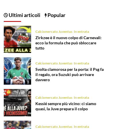
degli
articoli
Ultimi articoli
Popular
Calciomercato Juventus
In entrata
Zirkzee è il nuovo colpo di Carnevali:
ecco la formula che può sbloccare
tutto
Calciomercato Juventus
In entrata
Svolta clamorosa per la porta: il Psg fa
il regalo, ora Suzuki può arrivare
davvero
Calciomercato Juventus
In entrata
Kessié sempre più vicino: ci siamo
quasi, la Juve prepara il colpo
Calciomercato Juventus
In entrata