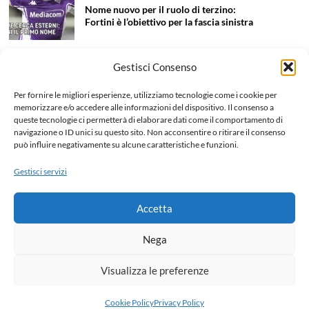
Nome nuovo per il ruolo di terzino:
Fortini è l’obiettivo per la fascia sinistra
Gestisci Consenso
Calciomercato Juventus
In entrata
Tentazione Mastantuono: la Juve prova
Per fornire le migliori esperienze, utilizziamo tecnologie come i cookie per
il colpo dell’estate 2026!
memorizzare e/o accedere alle informazioni del dispositivo. Il consenso a
queste tecnologie ci permetterà di elaborare dati come il comportamento di
navigazione o ID unici su questo sito. Non acconsentire o ritirare il consenso
può influire negativamente su alcune caratteristiche e funzioni.
Calciomercato Juventus
In uscita
Liberazione Openda, finalmente l’addio
Gestisci servizi
ufficiale: dettagli e cifre dell’operazione
Accetta
Home
Chi siamo e Contatti
Collabora
Note legali
Nega
Privacy Policy
Visualizza le preferenze
Copyright © 2026 All rights reserved.
Cookie Policy
Privacy Policy