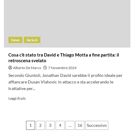
News
Serie A
Cosa c’è stato tra David e Thiago Motta a fine partita: il
retroscena svelato
Alberto De Marco
7 Novembre 2024
Secondo Giuntoli, Jonathan David sarebbe il profilo ideale per
affiancare Dusan Vlahovic in attacco e sta accelerando le
trattative per...
Leggi di più
Paginazione
1
2
3
4
…
16
Successivo