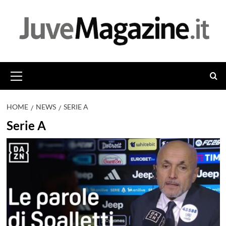
Vai
al
contenuto
Menu
principale
HOME
NEWS
SERIE A
Serie A