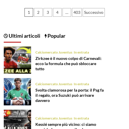
Paginazione
1
2
3
4
…
403
Successivo
degli
articoli
Ultimi articoli
Popular
Calciomercato Juventus
In entrata
Zirkzee è il nuovo colpo di Carnevali:
ecco la formula che può sbloccare
tutto
Calciomercato Juventus
In entrata
Svolta clamorosa per la porta: il Psg fa
il regalo, ora Suzuki può arrivare
davvero
Calciomercato Juventus
In entrata
Kessié sempre più vicino: ci siamo