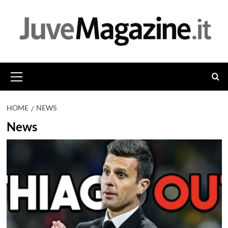
Vai
al
contenuto
Menu
principale
HOME
NEWS
News