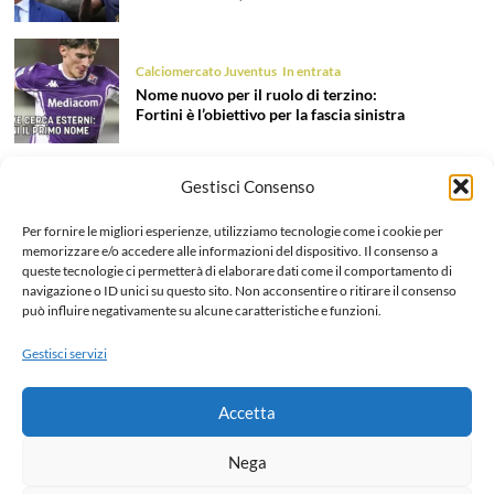
Calciomercato Juventus
In entrata
Nome nuovo per il ruolo di terzino:
Fortini è l’obiettivo per la fascia sinistra
Gestisci Consenso
Calciomercato Juventus
In entrata
Tentazione Mastantuono: la Juve prova
Per fornire le migliori esperienze, utilizziamo tecnologie come i cookie per
il colpo dell’estate 2026!
memorizzare e/o accedere alle informazioni del dispositivo. Il consenso a
queste tecnologie ci permetterà di elaborare dati come il comportamento di
navigazione o ID unici su questo sito. Non acconsentire o ritirare il consenso
può influire negativamente su alcune caratteristiche e funzioni.
Calciomercato Juventus
In uscita
Liberazione Openda, finalmente l’addio
Gestisci servizi
ufficiale: dettagli e cifre dell’operazione
Accetta
Home
Chi siamo e Contatti
Collabora
Note legali
Nega
Privacy Policy