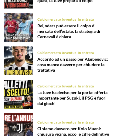
quasi, la Juve prepara il colpo
Calciomercato Juventus
In entrata
Reijnders può essere il colpo di
mercato dell’estate: la strategia di
Carnevali è chiara
Calciomercato Juventus
In entrata
Accordo ad un passo per Alajbegovic:
cosa manca davvero per chiudere la
trattativa
Calciomercato Juventus
In entrata
La Juve ha deciso per la porta: offerta
importante per Suzuki, il PSG è fuori
dai giochi
Calciomercato Juventus
In entrata
Ci siamo davvero per Kolo Muani:
chiusura vicina, ecco le cifre definitive