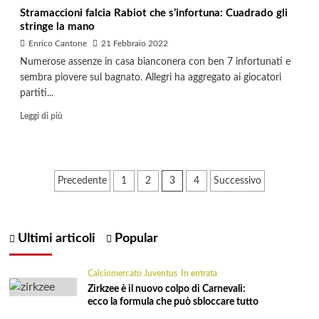
Stramaccioni falcia Rabiot che s’infortuna: Cuadrado gli
stringe la mano
Enrico Cantone
21 Febbraio 2022
Numerose assenze in casa bianconera con ben 7 infortunati e
sembra piovere sul bagnato. Allegri ha aggregato ai giocatori
partiti...
Leggi di più
Paginazione
Precedente
1
2
3
4
Successivo
degli
articoli
Ultimi articoli
Popular
Calciomercato Juventus
In entrata
Zirkzee è il nuovo colpo di Carnevali:
ecco la formula che può sbloccare tutto