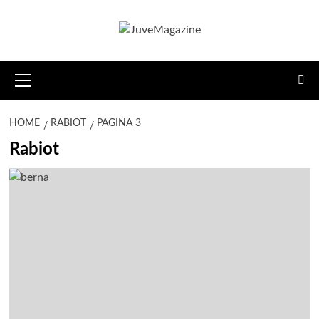
Vai
al
contenuto
Menu
principale
HOME
RABIOT
PAGINA 3
Rabiot