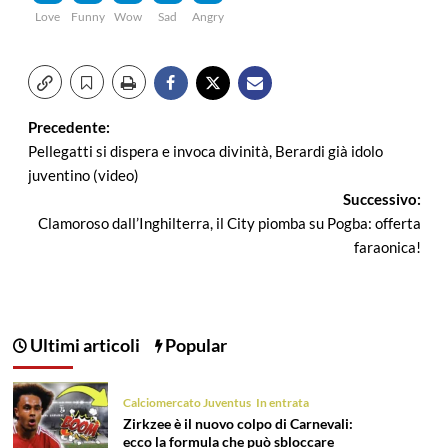
Love
Funny
Wow
Sad
Angry
Navigazione
Precedente:
Pellegatti si dispera e invoca divinità, Berardi già idolo
articolo
juventino (video)
Successivo:
Clamoroso dall’Inghilterra, il City piomba su Pogba: offerta
faraonica!
Ultimi articoli
Popular
Calciomercato Juventus
In entrata
Zirkzee è il nuovo colpo di Carnevali:
ecco la formula che può sbloccare