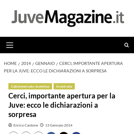
Vai
al
contenuto
Menu
principale
HOME
2014
GENNAIO
CERCI, IMPORTANTE APERTURA
PER LA JUVE: ECCO LE DICHIARAZIONI A SORPRESA
Calciomercato Juventus
In entrata
Cerci, importante apertura per la
Juve: ecco le dichiarazioni a
sorpresa
Enrico Cantone
13 Gennaio 2014