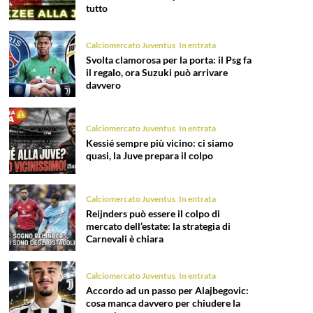
tutto
Calciomercato Juventus
In entrata
Svolta clamorosa per la porta: il Psg fa
il regalo, ora Suzuki può arrivare
davvero
Calciomercato Juventus
In entrata
Kessié sempre più vicino: ci siamo
quasi, la Juve prepara il colpo
Calciomercato Juventus
In entrata
Reijnders può essere il colpo di
mercato dell’estate: la strategia di
Carnevali è chiara
Calciomercato Juventus
In entrata
Accordo ad un passo per Alajbegovic:
cosa manca davvero per chiudere la