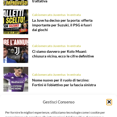
trattativa
Calciomercato Juventus
In entrata
La Juve ha deciso per la porta: offerta
importante per Suzuki, il PSG è fuori
dai giochi
Calciomercato Juventus
In entrata
Ci siamo davvero per Kolo Muani:
chiusura vicina, ecco le cifre definitive
Calciomercato Juventus
In entrata
Nome nuovo per il ruolo di terzino:
Fortini è l’obiettivo per la fascia sinistra
Gestisci Consenso
Calciomercato Juventus
In entrata
Tentazione Mastantuono: la Juve prova
Per fornire le migliori esperienze, utilizziamo tecnologie come i cookie per
il colpo dell’estate 2026!