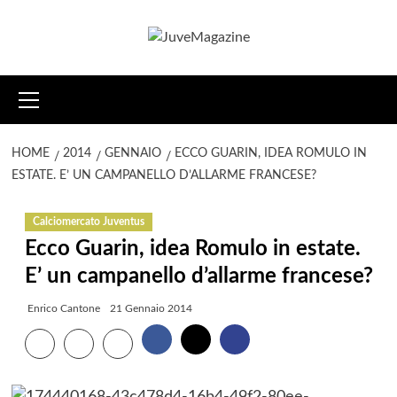
Vai
al
contenuto
Menu
principale
HOME
2014
GENNAIO
ECCO GUARIN, IDEA ROMULO IN
ESTATE. E’ UN CAMPANELLO D’ALLARME FRANCESE?
Calciomercato Juventus
Ecco Guarin, idea Romulo in estate.
E’ un campanello d’allarme francese?
Enrico Cantone
21 Gennaio 2014