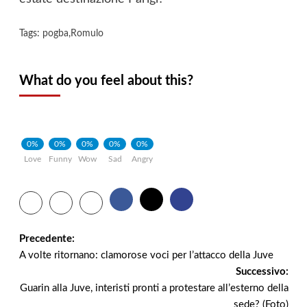
Tags:
pogba
,
Romulo
What do you feel about this?
0%
0%
0%
0%
0%
Love
Funny
Wow
Sad
Angry
Navigazione
Precedente:
A volte ritornano: clamorose voci per l’attacco della Juve
articolo
Successivo:
Guarin alla Juve, interisti pronti a protestare all’esterno della
sede? (Foto)