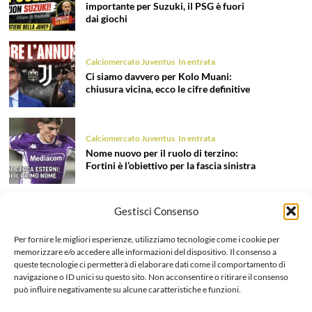
importante per Suzuki, il PSG è fuori
dai giochi
Calciomercato Juventus
In entrata
Ci siamo davvero per Kolo Muani:
chiusura vicina, ecco le cifre definitive
Calciomercato Juventus
In entrata
Nome nuovo per il ruolo di terzino:
Fortini è l’obiettivo per la fascia sinistra
Gestisci Consenso
Calciomercato Juventus
In entrata
Tentazione Mastantuono: la Juve prova
Per fornire le migliori esperienze, utilizziamo tecnologie come i cookie per
il colpo dell’estate 2026!
memorizzare e/o accedere alle informazioni del dispositivo. Il consenso a
queste tecnologie ci permetterà di elaborare dati come il comportamento di
navigazione o ID unici su questo sito. Non acconsentire o ritirare il consenso
può influire negativamente su alcune caratteristiche e funzioni.
Calciomercato Juventus
In uscita
Liberazione Openda, finalmente l’addio