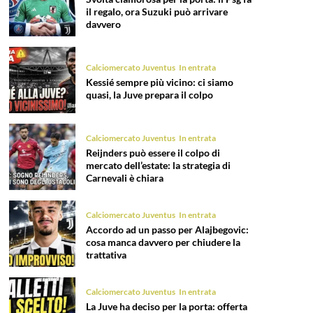
il regalo, ora Suzuki può arrivare
davvero
Calciomercato Juventus
In entrata
Kessié sempre più vicino: ci siamo
quasi, la Juve prepara il colpo
Calciomercato Juventus
In entrata
Reijnders può essere il colpo di
mercato dell’estate: la strategia di
Carnevali è chiara
Calciomercato Juventus
In entrata
Accordo ad un passo per Alajbegovic:
cosa manca davvero per chiudere la
trattativa
Calciomercato Juventus
In entrata
La Juve ha deciso per la porta: offerta