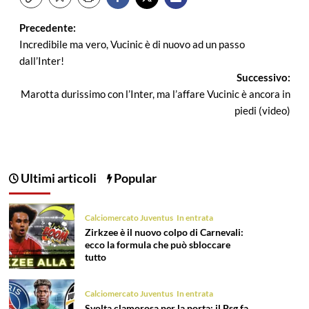
Navigazione
Precedente:
Incredibile ma vero, Vucinic è di nuovo ad un passo
articolo
dall’Inter!
Successivo:
Marotta durissimo con l’Inter, ma l’affare Vucinic è ancora in
piedi (video)
Ultimi articoli
Popular
Calciomercato Juventus
In entrata
Zirkzee è il nuovo colpo di Carnevali:
ecco la formula che può sbloccare
tutto
Calciomercato Juventus
In entrata
Svolta clamorosa per la porta: il Psg fa