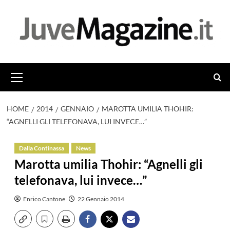
Vai
al
contenuto
Menu
principale
HOME
2014
GENNAIO
MAROTTA UMILIA THOHIR:
“AGNELLI GLI TELEFONAVA, LUI INVECE…”
Dalla Continassa
News
Marotta umilia Thohir: “Agnelli gli
telefonava, lui invece…”
Enrico Cantone
22 Gennaio 2014