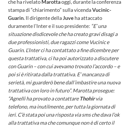
che ha rivelato
Marotta
oggi, durante la conferenza
stampa di “chiarimento” sulla vicenda
Vucinic-
Guarin
. Il dirigente della
Juve
ha attaccato
duramente l’Inter e il suo presidente:
“E’ una
situazione disdicevole che ha creato gravi disagi a
due professionisti, due ragazzi come Vucinic e
Guarin. L’Inter ci ha contattato a fine dicembre per
questa trattativa, ci ha poi autorizzato a discutere
con Guarin – con cui avevamo trovato l’accordo – e
poi si è ritirata dalla trattativa. E’ mancanza di
serietà, mi guarderò bene dall’imbastire una nuova
trattativa con loro in futuro”. Marotta prosegue:
“Agnelli ha provato a contattare
Thohir
via
telefono, ma inutilmente, per tutta la giornata di
ieri. C’è stata poi una risposta via sms che dava l’ok
alla trattativa ma che comunque non è di certo il