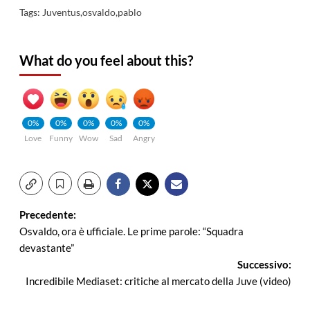
Tags:
Juventus
,
osvaldo
,
pablo
What do you feel about this?
0%
0%
0%
0%
0%
Love
Funny
Wow
Sad
Angry
Navigazione
Precedente:
Osvaldo, ora è ufficiale. Le prime parole: “Squadra
articolo
devastante”
Successivo:
Incredibile Mediaset: critiche al mercato della Juve (video)