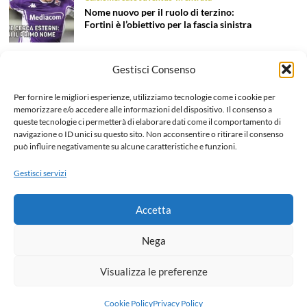
Nome nuovo per il ruolo di terzino:
Fortini è l’obiettivo per la fascia sinistra
Gestisci Consenso
Calciomercato Juventus
In entrata
Tentazione Mastantuono: la Juve prova
Per fornire le migliori esperienze, utilizziamo tecnologie come i cookie per
il colpo dell’estate 2026!
memorizzare e/o accedere alle informazioni del dispositivo. Il consenso a
queste tecnologie ci permetterà di elaborare dati come il comportamento di
navigazione o ID unici su questo sito. Non acconsentire o ritirare il consenso
può influire negativamente su alcune caratteristiche e funzioni.
Calciomercato Juventus
In uscita
Liberazione Openda, finalmente l’addio
Gestisci servizi
ufficiale: dettagli e cifre dell’operazione
Accetta
Home
Chi siamo e Contatti
Collabora
Note legali
Nega
Privacy Policy
Visualizza le preferenze
Copyright © 2026 All rights reserved.
Cookie Policy
Privacy Policy