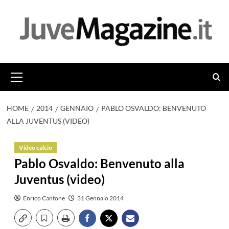
Vai
al
contenuto
Menu
principale
HOME
2014
GENNAIO
PABLO OSVALDO: BENVENUTO
ALLA JUVENTUS (VIDEO)
Video calcio
Pablo Osvaldo: Benvenuto alla
Juventus (video)
Enrico Cantone
31 Gennaio 2014