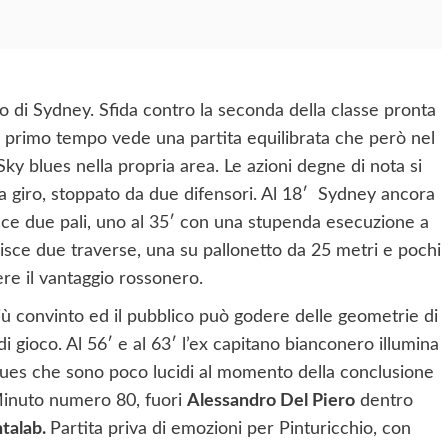
o di Sydney. Sfida contro la seconda della classe pronta
Il primo tempo vede una partita equilibrata che però nel
ky blues nella propria area. Le azioni degne di nota si
a giro, stoppato da due difensori. Al 18′ Sydney ancora
isce due pali, uno al 35′ con una stupenda esecuzione a
isce due traverse, una su pallonetto da 25 metri e pochi
re il vantaggio rossonero.
ù convinto ed il pubblico può godere delle geometrie di
di gioco. Al 56′ e al 63′ l’ex capitano bianconero illumina
i Blues che sono poco lucidi al momento della conclusione
Minuto numero 80, fuori
Alessandro Del Piero
dentro
talab.
Partita priva di emozioni per Pinturicchio, con