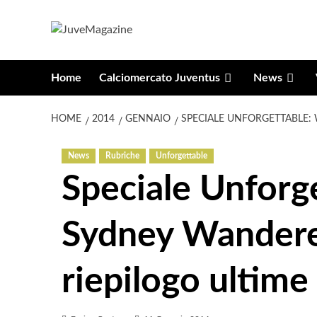
Vai
al
contenuto
Home
Calciomercato Juventus
News
HOME
2014
GENNAIO
SPECIALE UNFORGETTABLE: 
News
Rubriche
Unforgettable
Speciale Unforg
Sydney Wanderer
riepilogo ultime