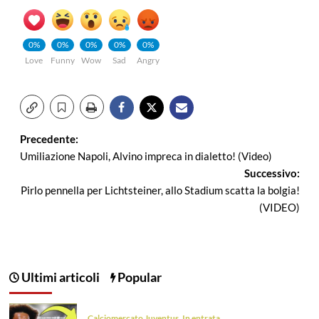
0%
0%
0%
0%
0%
Love
Funny
Wow
Sad
Angry
Navigazione
Precedente:
Umiliazione Napoli, Alvino impreca in dialetto! (Video)
articolo
Successivo:
Pirlo pennella per Lichtsteiner, allo Stadium scatta la bolgia!
(VIDEO)
Ultimi articoli
Popular
Calciomercato Juventus
In entrata