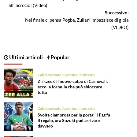
articolo
all’incrocio! (Video)
Successivo:
Nel finale ci pensa Pogba, Zuliani impazzisce di gioia
(VIDEO)
Ultimi articoli
Popular
Calciomercato Juventus
In entrata
Zirkzee è il nuovo colpo di Carnevali:
ecco la formula che può sbloccare
tutto
Calciomercato Juventus
In entrata
Svolta clamorosa per la porta: il Psg fa
il regalo, ora Suzuki può arrivare
davvero