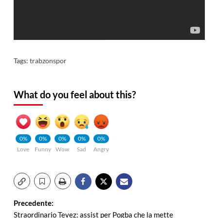
Tags:
trabzonspor
What do you feel about this?
0%
0%
0%
0%
0%
Love
Funny
Wow
Sad
Angry
Navigazione
Precedente:
Straordinario Tevez: assist per Pogba che la mette