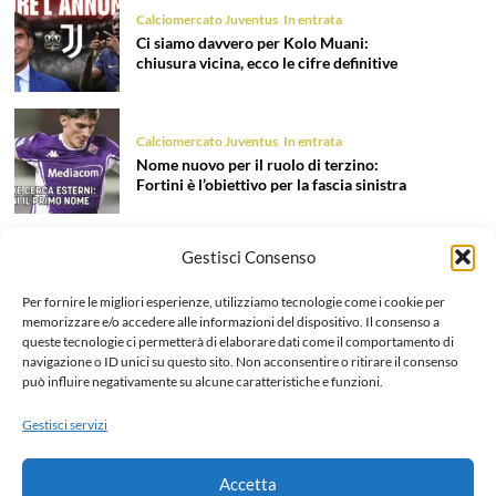
Calciomercato Juventus
In entrata
Ci siamo davvero per Kolo Muani:
chiusura vicina, ecco le cifre definitive
Calciomercato Juventus
In entrata
Nome nuovo per il ruolo di terzino:
Fortini è l’obiettivo per la fascia sinistra
Gestisci Consenso
Calciomercato Juventus
In entrata
Tentazione Mastantuono: la Juve prova
Per fornire le migliori esperienze, utilizziamo tecnologie come i cookie per
il colpo dell’estate 2026!
memorizzare e/o accedere alle informazioni del dispositivo. Il consenso a
queste tecnologie ci permetterà di elaborare dati come il comportamento di
navigazione o ID unici su questo sito. Non acconsentire o ritirare il consenso
può influire negativamente su alcune caratteristiche e funzioni.
Calciomercato Juventus
In uscita
Liberazione Openda, finalmente l’addio
Gestisci servizi
ufficiale: dettagli e cifre dell’operazione
Accetta