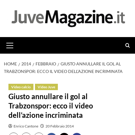
Vai
al
contenuto
Menu
principale
HOME
2014
FEBBRAIO
GIUSTO ANNULLARE IL GOL AL
TRABZONSPOR: ECCO IL VIDEO DELL’AZIONE INCRIMINATA
Video calcio
Video Juve
Giusto annullare il gol al
Trabzonspor: ecco il video
dell’azione incriminata
Enrico Cantone
20 Febbraio 2014