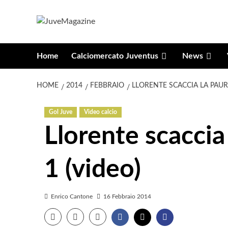
Vai
al
contenuto
Home
Calciomercato Juventus
News
HOME
2014
FEBBRAIO
LLORENTE SCACCIA LA PAURA
Gol Juve
Video calcio
Llorente scaccia 
1 (video)
Enrico Cantone
16 Febbraio 2014