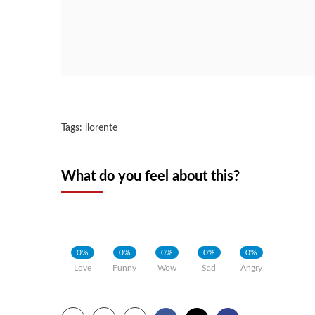
Tags:
llorente
What do you feel about this?
0%
0%
0%
0%
0%
Love
Funny
Wow
Sad
Angry