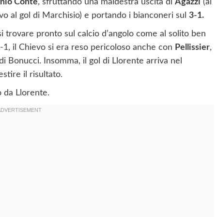
nio Conte
, sfruttando una maldestra uscita di
Agazzi
(al
vo al gol di Marchisio) e portando i bianconeri sul
3-1.
i trovare pronto sul calcio d’angolo come al solito ben
2-1, il Chievo si era reso pericoloso anche con
Pellissier
,
di Bonucci. Insomma, il gol di Llorente arriva nel
ire il risultato.
o da Llorente.