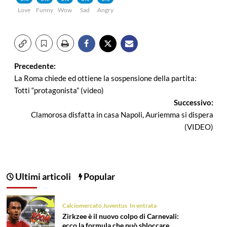
Love
Funny
Wow
Sad
Angry
Navigazione
Precedente:
La Roma chiede ed ottiene la sospensione della partita:
articolo
Totti “protagonista” (video)
Successivo:
Clamorosa disfatta in casa Napoli, Auriemma si dispera
(VIDEO)
Ultimi articoli
Popular
Calciomercato Juventus
In entrata
Zirkzee è il nuovo colpo di Carnevali:
ecco la formula che può sbloccare