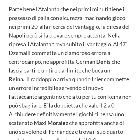
Parte bene l’Atalanta che nei primi minuti tiene il
possesso di palla con sicurezza macinando gioco
nei primi 20′ alla ricerca del vantaggio, la difesa del
Napoli però si fa trovare sempre attenta. Nella
ripresa l’Atalanta trova subito il vantaggio. Al 47′
Dzemaili commette un clamoroso errore a
centrocampo, ne approfitta German
Denis
che
lascia partire un tiro dal limite che buca un
Reina.
Il raddoppio arriva quando Inler commette
un errore incredibile servendo di nuovo
l’attaccante argentino che a tu per tu con Reina non
può sbagliare. E’ la doppietta che vale il 2 a 0.
A chiudere definitivamente i giochi ci pensa uno
scatenato
Maxi Moralez
che approfitta anche di
uno scivolone di Fernandez e trova il suo quarto