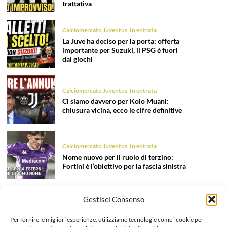
trattativa
Calciomercato Juventus
In entrata
La Juve ha deciso per la porta: offerta
importante per Suzuki, il PSG è fuori
dai giochi
Calciomercato Juventus
In entrata
Ci siamo davvero per Kolo Muani:
chiusura vicina, ecco le cifre definitive
Calciomercato Juventus
In entrata
Nome nuovo per il ruolo di terzino:
Fortini è l’obiettivo per la fascia sinistra
Gestisci Consenso
Calciomercato Juventus
In entrata
Tentazione Mastantuono: la Juve prova
Per fornire le migliori esperienze, utilizziamo tecnologie come i cookie per
il colpo dell’estate 2026!