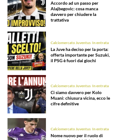
Accordo ad un passo per
Alajbegovic: cosa manca
davvero per chiudere la
trattativa
Calciomercato Juventus
In entrata
La Juve ha deciso per la porta:
offerta importante per Suzuki,
il PSG è fuori dai giochi
Calciomercato Juventus
In entrata
Ci siamo davvero per Kolo
Muani: chiusura vicina, ecco le
cifre definitive
Calciomercato Juventus
In entrata
Nome nuovo per il ruolo di