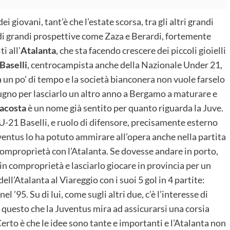
 giovani, tant’è che l’estate scorsa, tra gli altri grandi
e di grandi prospettive come Zaza e Berardi, fortemente
i all’
Atalanta
, che sta facendo crescere dei piccoli gioielli
Baselli
, centrocampista anche della Nazionale Under 21,
da un po’ di tempo e la società bianconera non vuole farselo
giugno per lasciarlo un altro anno a Bergamo a maturare e
acosta
è un nome già sentito per quanto riguarda la Juve.
U-21 Baselli, e ruolo di difensore, precisamente esterno
uventus lo ha potuto ammirare all’opera anche nella partita
comproprietà con l’Atalanta. Se dovesse andare in porto,
 in comproprietà e lasciarlo giocare in provincia per un
dell’Atalanta al Viareggio con i suoi 5 gol in 4 partite:
 ’95. Su di lui, come sugli altri due, c’è l’interesse di
r questo che la Juventus mira ad assicurarsi una corsia
Certo è che le idee sono tante e importanti e l’Atalanta non