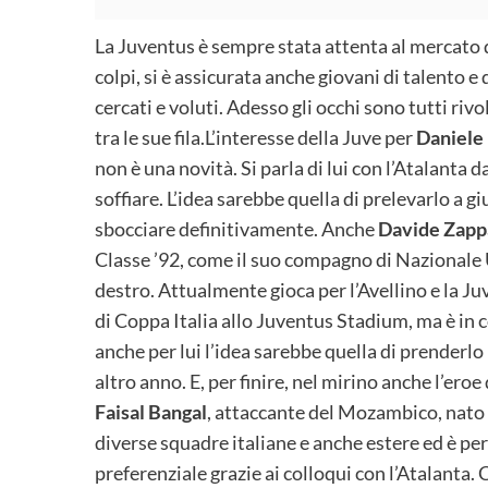
La Juventus è sempre stata attenta al mercato dei
colpi, si è assicurata anche giovani di talento 
cercati e voluti. Adesso gli occhi sono tutti rivolt
tra le sue fila.
L’interesse della Juve per
Daniele 
non è una novità. Si parla di lui con l’Atalanta 
soffiare. L’idea sarebbe quella di prelevarlo a 
sbocciare definitivamente. Anche
Davide Zapp
Classe ’92, come il suo compagno di Nazionale 
destro. Attualmente gioca per l’Avellino e la J
di Coppa Italia allo Juventus Stadium, ma è in 
anche per lui l’idea sarebbe quella di prenderlo
altro anno. E, per finire, nel mirino anche l’eroe 
Faisal Bangal
, attaccante del Mozambico, nato nel
diverse squadre italiane e anche estere ed è pe
preferenziale grazie ai colloqui con l’Atalanta. 