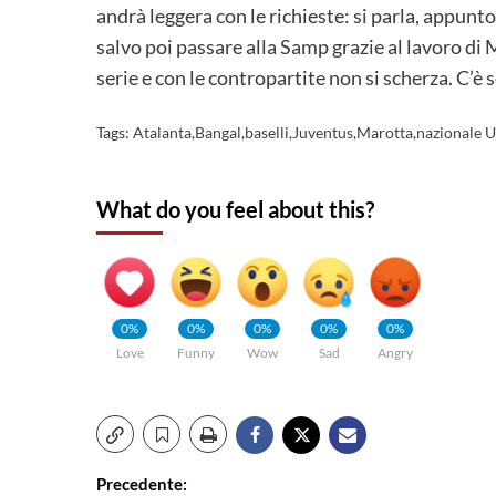
andrà leggera con le richieste: si parla, appunt
salvo poi passare alla Samp grazie al lavoro di 
serie e con le contropartite non si scherza. C’è 
Tags:
Atalanta
,
Bangal
,
baselli
,
Juventus
,
Marotta
,
nazionale 
What do you feel about this?
0%
0%
0%
0%
0%
Love
Funny
Wow
Sad
Angry
Navigazione
Precedente: