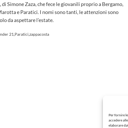
o, di Simone Zaza, che fece le giovanili proprio a Bergamo,
Marotta e Paratici. I nomi sono tanti, le attenzioni sono
solo da aspettare l’estate.
Under 21
,
Paratici
,
zappacosta
Per fornire l
accedere alle
Successivo:
elaborare da