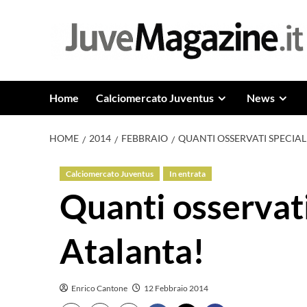
Vai
al
contenuto
Home
Calciomercato Juventus
News
HOME
2014
FEBBRAIO
QUANTI OSSERVATI SPECIAL
Calciomercato Juventus
In entrata
Quanti osservati
Atalanta!
Enrico Cantone
12 Febbraio 2014