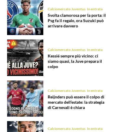
Calciomercato Juventus
In entrata
Svolta clamorosa per la porta: il
Psg fa il regalo, ora Suzuki può
arrivare davvero
Calciomercato Juventus
In entrata
Kessié sempre più vicino: ci
siamo quasi, la Juve prepara il
colpo
Calciomercato Juventus
In entrata
Reijnders può essere il colpo di
mercato dell’estate: la strategia
di Carnevali è chiara
Calciomercato Juventus
In entrata