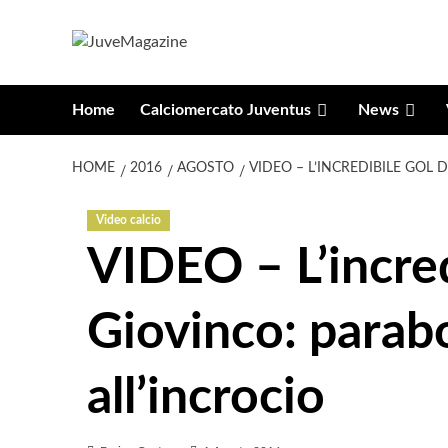
Vai
al
contenuto
Home
Calciomercato Juventus
News
HOME
2016
AGOSTO
VIDEO – L’INCREDIBILE GOL 
Video calcio
VIDEO – L’incred
Giovinco: parabo
all’incrocio