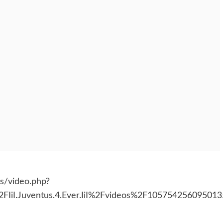
s/video.php?
IiI.Juventus.4.Ever.IiI%2Fvideos%2F10575425609501