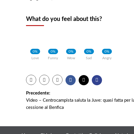
What do you feel about this?
0%
0%
0%
0%
0%
Love
Funny
Wow
Sad
Angry
Navigazione
Precedente:
Video – Centrocampista saluta la Juve: quasi fatta per l
articolo
cessione al Benfica