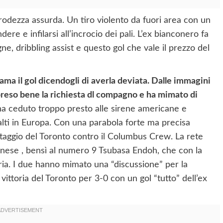
rodezza assurda. Un tiro violento da fuori area con un
ere e infilarsi all’incrocio dei pali. L’ex bianconero fa
e, dribbling assist e questo gol che vale il prezzo del
lama il gol dicendogli di averla deviata. Dalle immagini
preso bene la richiesta dl compagno e ha mimato di
 ha ceduto troppo presto alle sirene americane e
alti in Europa. Con una parabola forte ma precisa
taggio del Toronto contro il Columbus Crew. La rete
rinese , bensì al numero 9 Tsubasa Endoh, che con la
ria. I due hanno mimato una “discussione” per la
 vittoria del Toronto per 3-0 con un gol “tutto” dell’ex