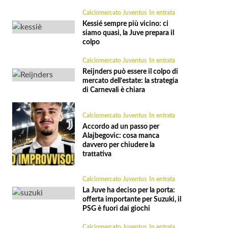
Calciomercato Juventus
In entrata
Kessié sempre più vicino: ci
siamo quasi, la Juve prepara il
colpo
Calciomercato Juventus
In entrata
Reijnders può essere il colpo di
mercato dell’estate: la strategia
di Carnevali è chiara
Calciomercato Juventus
In entrata
Accordo ad un passo per
Alajbegovic: cosa manca
davvero per chiudere la
trattativa
Calciomercato Juventus
In entrata
La Juve ha deciso per la porta:
offerta importante per Suzuki, il
PSG è fuori dai giochi
Calciomercato Juventus
In entrata