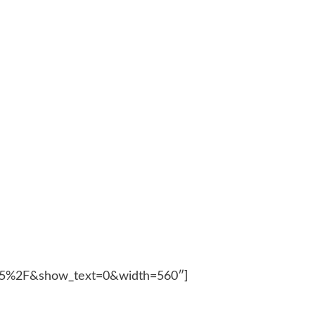
35%2F&show_text=0&width=560″]