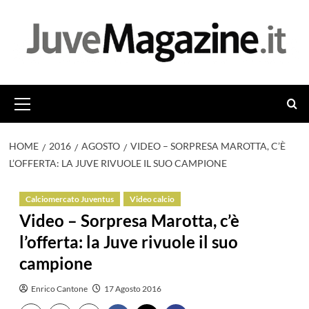
Vai
al
contenuto
Menu
principale
HOME
2016
AGOSTO
VIDEO – SORPRESA MAROTTA, C’È
L’OFFERTA: LA JUVE RIVUOLE IL SUO CAMPIONE
Calciomercato Juventus
Video calcio
Video – Sorpresa Marotta, c’è
l’offerta: la Juve rivuole il suo
campione
Enrico Cantone
17 Agosto 2016