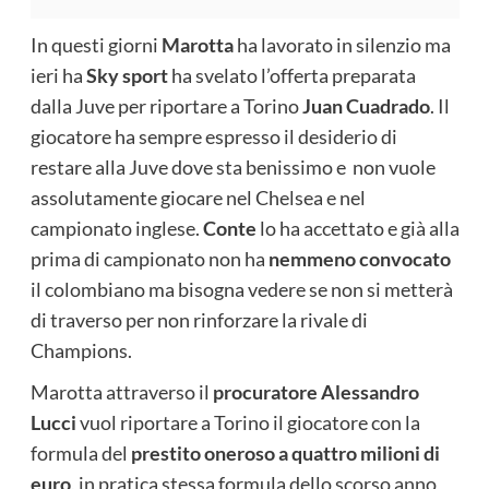
In questi giorni
Marotta
ha lavorato in silenzio ma
ieri ha
Sky sport
ha svelato l’offerta preparata
dalla Juve per riportare a Torino
Juan Cuadrado
. Il
giocatore ha sempre espresso il desiderio di
restare alla Juve dove sta benissimo e non vuole
assolutamente giocare nel Chelsea e nel
campionato inglese.
Conte
lo ha accettato e già alla
prima di campionato non ha
nemmeno convocato
il colombiano ma bisogna vedere se non si metterà
di traverso per non rinforzare la rivale di
Champions.
Marotta attraverso il
procuratore Alessandro
Lucci
vuol riportare a Torino il giocatore con la
formula del
prestito oneroso a quattro milioni di
euro
, in pratica stessa formula dello scorso anno