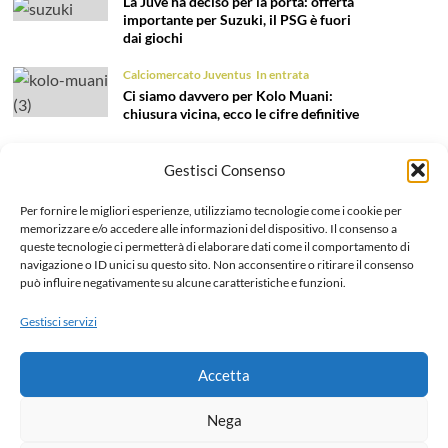
La Juve ha deciso per la porta: offerta
importante per Suzuki, il PSG è fuori
dai giochi
Calciomercato Juventus
In entrata
Ci siamo davvero per Kolo Muani:
chiusura vicina, ecco le cifre definitive
Calciomercato Juventus
In entrata
Gestisci Consenso
Nome nuovo per il ruolo di terzino:
Fortini è l’obiettivo per la fascia sinistra
Per fornire le migliori esperienze, utilizziamo tecnologie come i cookie per
Calciomercato Juventus
In entrata
memorizzare e/o accedere alle informazioni del dispositivo. Il consenso a
Tentazione Mastantuono: la Juve prova
queste tecnologie ci permetterà di elaborare dati come il comportamento di
il colpo dell’estate 2026!
navigazione o ID unici su questo sito. Non acconsentire o ritirare il consenso
può influire negativamente su alcune caratteristiche e funzioni.
Calciomercato Juventus
In uscita
Gestisci servizi
Liberazione Openda, finalmente l’addio
ufficiale: dettagli e cifre dell’operazione
Accetta
Home
Chi siamo e Contatti
Collabora
Note legali
Nega
Privacy Policy