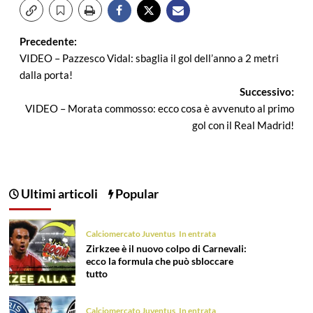
Navigazione
Precedente:
VIDEO – Pazzesco Vidal: sbaglia il gol dell’anno a 2 metri
articolo
dalla porta!
Successivo:
VIDEO – Morata commosso: ecco cosa è avvenuto al primo
gol con il Real Madrid!
Ultimi articoli
Popular
Calciomercato Juventus
In entrata
Zirkzee è il nuovo colpo di Carnevali:
ecco la formula che può sbloccare
tutto
Calciomercato Juventus
In entrata