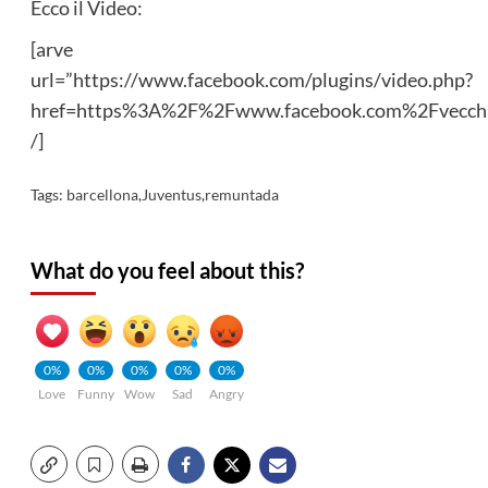
Ecco il Video:
[arve
url=”https://www.facebook.com/plugins/video.php?
href=https%3A%2F%2Fwww.facebook.com%2Fvecch
/]
Tags:
barcellona
,
Juventus
,
remuntada
What do you feel about this?
0%
0%
0%
0%
0%
Love
Funny
Wow
Sad
Angry