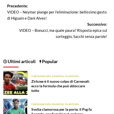
Navigazione
Precedente:
VIDEO – Neymar piange per l’eliminazione: bellissimo gesto
articolo
di Higuain e Dani Alves!
Successivo:
VIDEO – Bonucci, ma quale paura? Risposta epica sul
sorteggio, Sacchi senza parole!
Ultimi articoli
Popular
Calciomercato Juventus
In entrata
Zirkzee è il nuovo colpo di Carnevali:
ecco la formula che può sbloccare
tutto
Calciomercato Juventus
In entrata
Svolta clamorosa per la porta: il Psg fa
il regalo, ora Suzuki può arrivare