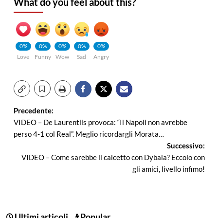
What do you feel about this?
0%
0%
0%
0%
0%
Love
Funny
Wow
Sad
Angry
Navigazione
Precedente:
VIDEO – De Laurentiis provoca: “Il Napoli non avrebbe
articolo
perso 4-1 col Real”. Meglio ricordargli Morata…
Successivo:
VIDEO – Come sarebbe il calcetto con Dybala? Eccolo con
gli amici, livello infimo!
Ultimi articoli
Popular