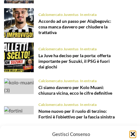
Calciomercato Juventus
In entrata
Accordo ad un passo per Alajbegovic:
cosa manca davvero per chiudere la
trattativa
Calciomercato Juventus
In entrata
La Juve ha deciso per la porta: offerta
importante per Suzuki, il PSG è fuori
dai giochi
Calciomercato Juventus
In entrata
Ci siamo davvero per Kolo Muani:
chiusura vicina, ecco le cifre definitive
Calciomercato Juventus
In entrata
Nome nuovo per il ruolo di terzino:
Fortini è l’obiettivo per la fascia sinistra
Calciomercato Juventus
In entrata
Gestisci Consenso
Tentazione Mastantuono: la Juve prova