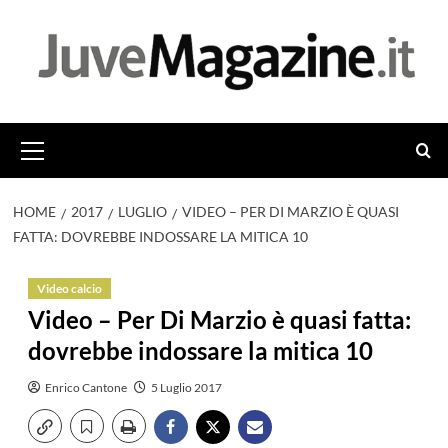
Vai
al
contenuto
Menu
principale
HOME
2017
LUGLIO
VIDEO – PER DI MARZIO È QUASI
FATTA: DOVREBBE INDOSSARE LA MITICA 10
Video calcio
Video – Per Di Marzio è quasi fatta:
dovrebbe indossare la mitica 10
Enrico Cantone
5 Luglio 2017