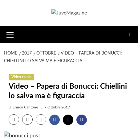
Vai
al
contenuto
Menu
principale
HOME
2017
OTTOBRE
VIDEO – PAPERA DI BONUCCI:
CHIELLINI LO SALVA MA È FIGURACCIA
Video calcio
Video – Papera di Bonucci: Chiellini
lo salva ma è figuraccia
Enrico Cantone
7 Ottobre 2017