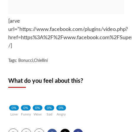
[arve
url=”https://www.facebook.com/plugins/video.php?
href=https%3A%2F%2Fwww.facebook.com%2FSupe
/]
Tags:
Bonucci
,
Chiellini
What do you feel about this?
0%
0%
0%
0%
0%
Love
Funny
Wow
Sad
Angry