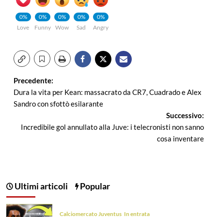
0%
0%
0%
0%
0%
Love
Funny
Wow
Sad
Angry
Navigazione
Precedente:
Dura la vita per Kean: massacrato da CR7, Cuadrado e Alex
articolo
Sandro con sfottò esilarante
Successivo:
Incredibile gol annullato alla Juve: i telecronisti non sanno
cosa inventare
Ultimi articoli
Popular
Calciomercato Juventus
In entrata