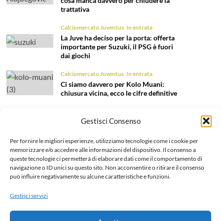
cosa manca davvero per chiudere la
trattativa
Calciomercato Juventus
In entrata
La Juve ha deciso per la porta: offerta
importante per Suzuki, il PSG è fuori
dai giochi
Calciomercato Juventus
In entrata
Ci siamo davvero per Kolo Muani:
chiusura vicina, ecco le cifre definitive
Calciomercato Juventus
In entrata
Gestisci Consenso
Nome nuovo per il ruolo di terzino:
Fortini è l’obiettivo per la fascia sinistra
Per fornire le migliori esperienze, utilizziamo tecnologie come i cookie per
Calciomercato Juventus
In entrata
memorizzare e/o accedere alle informazioni del dispositivo. Il consenso a
queste tecnologie ci permetterà di elaborare dati come il comportamento di
Tentazione Mastantuono: la Juve prova
navigazione o ID unici su questo sito. Non acconsentire o ritirare il consenso
il colpo dell’estate 2026!
può influire negativamente su alcune caratteristiche e funzioni.
Calciomercato Juventus
In uscita
Gestisci servizi
Liberazione Openda, finalmente l’addio
ufficiale: dettagli e cifre dell’operazione