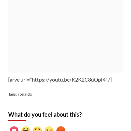
[arve url=”https://youtu.be/K2K2C8uOpI4″ /]
Tags:
ronaldo
What do you feel about this?