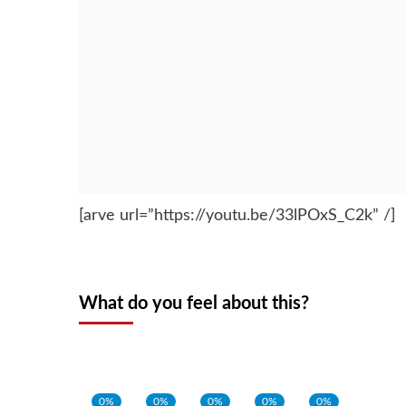
[arve url=”https://youtu.be/33lPOxS_C2k” /]
What do you feel about this?
0%
0%
0%
0%
0%