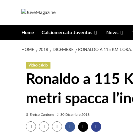
Vai
al
contenuto
Home
Calciomercato Juventus
News
HOME
2018
DICEMBRE
RONALDO A 115 KM L’ORA:
Video calcio
Ronaldo a 115 KM
metri spacca l’i
Enrico Cantone
30 Dicembre 2018