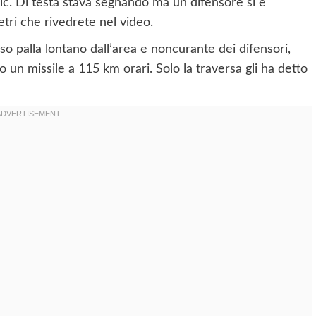
kic. Di testa stava segnando ma un difensore si è
tri che rivedrete nel video.
so palla lontano dall’area e noncurante dei difensori,
 un missile a 115 km orari. Solo la traversa gli ha detto