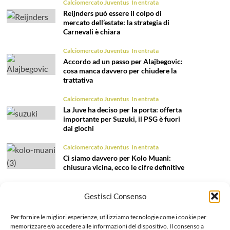
Calciomercato Juventus
In entrata
Reijnders può essere il colpo di
mercato dell’estate: la strategia di
Carnevali è chiara
Calciomercato Juventus
In entrata
Accordo ad un passo per Alajbegovic:
cosa manca davvero per chiudere la
trattativa
Calciomercato Juventus
In entrata
La Juve ha deciso per la porta: offerta
importante per Suzuki, il PSG è fuori
dai giochi
Calciomercato Juventus
In entrata
Ci siamo davvero per Kolo Muani:
chiusura vicina, ecco le cifre definitive
Calciomercato Juventus
In entrata
Gestisci Consenso
Nome nuovo per il ruolo di terzino:
Fortini è l’obiettivo per la fascia sinistra
Per fornire le migliori esperienze, utilizziamo tecnologie come i cookie per
Calciomercato Juventus
In entrata
memorizzare e/o accedere alle informazioni del dispositivo. Il consenso a