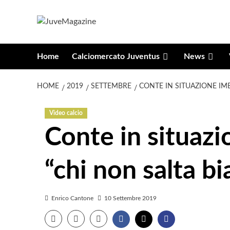
Vai
al
contenuto
Home
Calciomercato Juventus
News
HOME
2019
SETTEMBRE
CONTE IN SITUAZIONE IM
Video calcio
Conte in situaz
“chi non salta b
Enrico Cantone
10 Settembre 2019