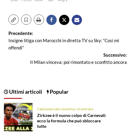
Navigazione
Precedente:
Insigne litiga con Marocchi in diretta TV su Sky: “Così mi
articolo
offendi”
Successivo:
Il Milan vinceva: poi rimontato e sconfitto ancora
Ultimi articoli
Popular
Calciomercato Juventus
In entrata
Zirkzee è il nuovo colpo di Carnevali:
ecco la formula che può sbloccare
tutto