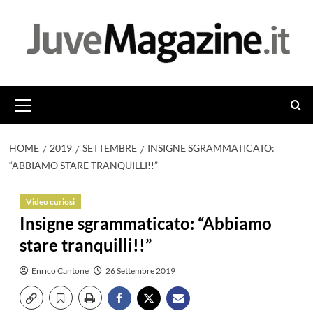
Vai
al
contenuto
Menu
principale
HOME
2019
SETTEMBRE
INSIGNE SGRAMMATICATO:
“ABBIAMO STARE TRANQUILLI!!”
Video curiosi
Insigne sgrammaticato: “Abbiamo
stare tranquilli!!”
Enrico Cantone
26 Settembre 2019