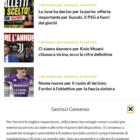
Calciomercato Juventus
In entrata
La Juve ha deciso per la porta: offerta
importante per Suzuki, il PSG è fuori
dai giochi
Calciomercato Juventus
In entrata
Ci siamo davvero per Kolo Muani:
chiusura vicina, ecco le cifre definitive
Calciomercato Juventus
In entrata
Nome nuovo per il ruolo di terzino:
Fortini è l’obiettivo per la fascia sinistra
Gestisci Consenso
Calciomercato Juventus
In entrata
Tentazione Mastantuono: la Juve prova
Per fornire le migliori esperienze, utilizziamo tecnologie come i cookie per
il colpo dell’estate 2026!
memorizzare e/o accedere alle informazioni del dispositivo. Il consenso a
queste tecnologie ci permetterà di elaborare dati come il comportamento di
navigazione o ID unici su questo sito. Non acconsentire o ritirare il consenso