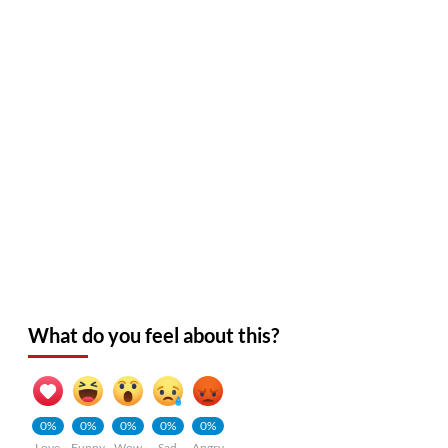
What do you feel about this?
0%
0%
0%
0%
0%
Love
Funny
Wow
Sad
Angry