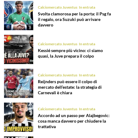
Calciomercato Juventus
In entrata
Svolta clamorosa per la porta: il Psg fa
il regalo, ora Suzuki può arrivare
davvero
Calciomercato Juventus
In entrata
Kessié sempre più vicino: ci siamo
quasi, la Juve prepara il colpo
Calciomercato Juventus
In entrata
Reijnders può essere il colpo di
mercato dell’estate: la strategia di
Carnevali è chiara
Calciomercato Juventus
In entrata
Accordo ad un passo per Alajbegovic:
cosa manca davvero per chiudere la
trattativa