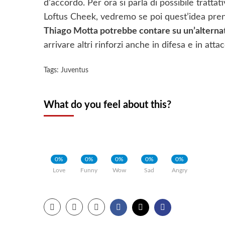
d’accordo. Per ora si parla di possibile tratta
Loftus Cheek, vedremo se poi quest’idea pre
Thiago Motta potrebbe contare su un’alterna
arrivare altri rinforzi anche in difesa e in atta
Tags:
Juventus
What do you feel about this?
0%
0%
0%
0%
0%
Love
Funny
Wow
Sad
Angry