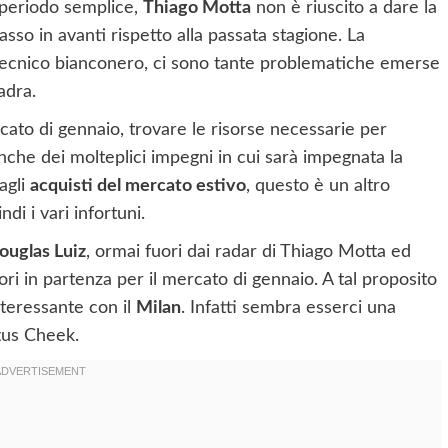
periodo semplice,
Thiago Motta
non è riuscito a dare la
sso in avanti rispetto alla passata stagione. La
il tecnico bianconero, ci sono tante problematiche emerse
adra.
cato di gennaio, trovare le risorse necessarie per
anche dei molteplici impegni in cui sarà impegnata la
agli
acquisti del mercato estivo
, questo è un altro
i i vari infortuni.
ouglas Luiz
, ormai fuori dai radar di Thiago Motta ed
iatori in partenza per il mercato di gennaio. A tal proposito
teressante con il
Milan
. Infatti sembra esserci una
tus Cheek.