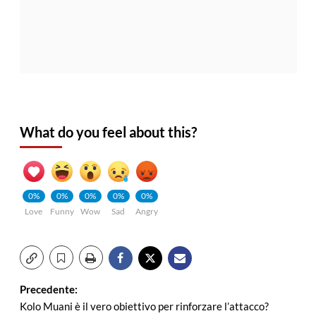
What do you feel about this?
0%
0%
0%
0%
0%
Love
Funny
Wow
Sad
Angry
Navigazione
Precedente:
Kolo Muani è il vero obiettivo per rinforzare l’attacco?