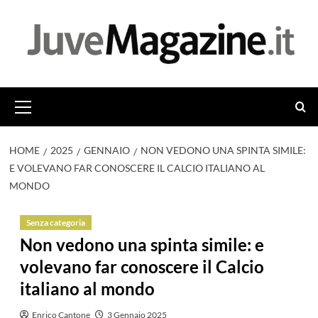
Vai
al
contenuto
Menu
principale
HOME
2025
GENNAIO
NON VEDONO UNA SPINTA SIMILE:
E VOLEVANO FAR CONOSCERE IL CALCIO ITALIANO AL
MONDO
Senza categoria
Non vedono una spinta simile: e
volevano far conoscere il Calcio
italiano al mondo
Enrico Cantone
3 Gennaio 2025