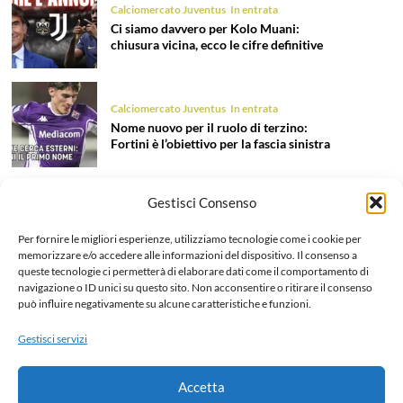
Calciomercato Juventus
In entrata
Ci siamo davvero per Kolo Muani:
chiusura vicina, ecco le cifre definitive
Calciomercato Juventus
In entrata
Nome nuovo per il ruolo di terzino:
Fortini è l’obiettivo per la fascia sinistra
Gestisci Consenso
Calciomercato Juventus
In entrata
Tentazione Mastantuono: la Juve prova
Per fornire le migliori esperienze, utilizziamo tecnologie come i cookie per
il colpo dell’estate 2026!
memorizzare e/o accedere alle informazioni del dispositivo. Il consenso a
queste tecnologie ci permetterà di elaborare dati come il comportamento di
navigazione o ID unici su questo sito. Non acconsentire o ritirare il consenso
può influire negativamente su alcune caratteristiche e funzioni.
Calciomercato Juventus
In uscita
Liberazione Openda, finalmente l’addio
Gestisci servizi
ufficiale: dettagli e cifre dell’operazione
Accetta