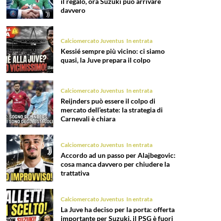
il regalo, ora Suzuki può arrivare
davvero
Calciomercato Juventus
In entrata
Kessié sempre più vicino: ci siamo
quasi, la Juve prepara il colpo
Calciomercato Juventus
In entrata
Reijnders può essere il colpo di
mercato dell’estate: la strategia di
Carnevali è chiara
Calciomercato Juventus
In entrata
Accordo ad un passo per Alajbegovic:
cosa manca davvero per chiudere la
trattativa
Calciomercato Juventus
In entrata
La Juve ha deciso per la porta: offerta
importante per Suzuki, il PSG è fuori