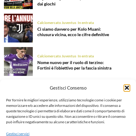
dai giochi
Calciomercato Juventus
In entrata
Ci siamo davvero per Kolo Muani:
chiusura vicina, ecco le cifre definitive
Calciomercato Juventus
In entrata
Nome nuovo per il ruolo di terzino:
Fortini è l’obiettivo per la fascia sinistra
Gestisci Consenso
Calciomercato Juventus
In entrata
Tentazione Mastantuono: la Juve prova
Per fornire le migliori esperienze, utilizziamo tecnologie come i cookie per
il colpo dell’estate 2026!
memorizzare e/o accedere alle informazioni del dispositivo. Il consenso a
queste tecnologie ci permetterà di elaborare dati come il comportamento di
navigazione o ID unici su questo sito. Non acconsentire o ritirare il consenso
può influire negativamente su alcune caratteristiche e funzioni.
Calciomercato Juventus
In uscita
Liberazione Openda, finalmente l’addio
Gestisci servizi
ufficiale: dettagli e cifre dell’operazione