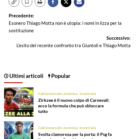
Navigazione
Precedente:
Esonero Thiago Motta non è utopia: i nomi in lizza per la
articolo
sostituzione
Successivo:
L’esito del recente confronto tra Giuntoli e Thiago Motta
Ultimi articoli
Popular
Calciomercato Juventus
In entrata
Zirkzee è il nuovo colpo di Carnevali:
ecco la formula che può sbloccare
tutto
Calciomercato Juventus
In entrata
Svolta clamorosa per la porta: il Psg fa