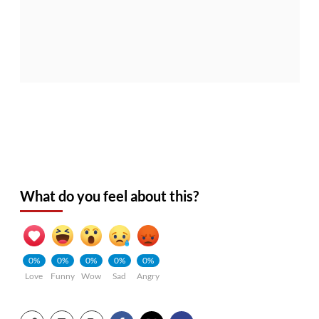
What do you feel about this?
0%
0%
0%
0%
0%
Love
Funny
Wow
Sad
Angry