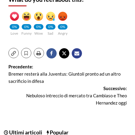
0%
0%
0%
0%
0%
Love
Funny
Wow
Sad
Angry
Navigazione
Precedente:
Bremer resterà alla Juventus: Giuntoli pronto ad un altro
articolo
sacrificio in difesa
Successivo:
Nebuloso intreccio di mercato tra Cambiaso e Theo
Hernandez oggi
Ultimi articoli
Popular