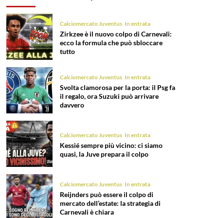
Calciomercato Juventus
In entrata
Zirkzee è il nuovo colpo di Carnevali:
ecco la formula che può sbloccare
tutto
Calciomercato Juventus
In entrata
Svolta clamorosa per la porta: il Psg fa
il regalo, ora Suzuki può arrivare
davvero
Calciomercato Juventus
In entrata
Kessié sempre più vicino: ci siamo
quasi, la Juve prepara il colpo
Calciomercato Juventus
In entrata
Reijnders può essere il colpo di
mercato dell’estate: la strategia di
Carnevali è chiara