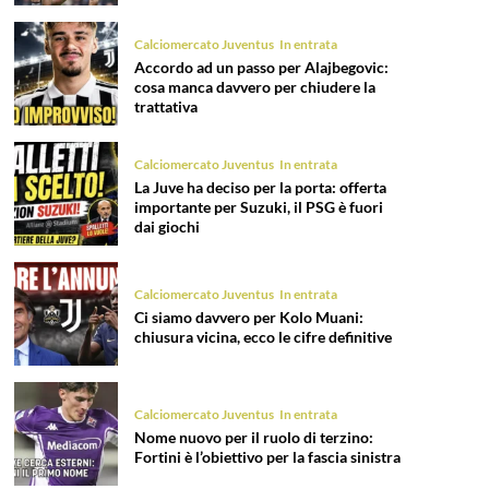
Calciomercato Juventus
In entrata
Accordo ad un passo per Alajbegovic:
cosa manca davvero per chiudere la
trattativa
Calciomercato Juventus
In entrata
La Juve ha deciso per la porta: offerta
importante per Suzuki, il PSG è fuori
dai giochi
Calciomercato Juventus
In entrata
Ci siamo davvero per Kolo Muani:
chiusura vicina, ecco le cifre definitive
Calciomercato Juventus
In entrata
Nome nuovo per il ruolo di terzino:
Fortini è l’obiettivo per la fascia sinistra