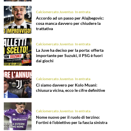
Calciomercato Juventus
In entrata
Accordo ad un passo per Alajbegovic:
cosa manca davvero per chiudere la
trattativa
Calciomercato Juventus
In entrata
La Juve ha deciso per la porta: offerta
importante per Suzuki, il PSG è fuori
dai giochi
Calciomercato Juventus
In entrata
Ci siamo davvero per Kolo Muani:
chiusura vicina, ecco le cifre definitive
Calciomercato Juventus
In entrata
Nome nuovo per il ruolo di terzino:
Fortini è l’obiettivo per la fascia sinistra