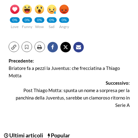
0%
0%
0%
0%
0%
Love
Funny
Wow
Sad
Angry
Navigazione
Precedente:
Briatore fa a pezzi la Juventus: che frecciatina a Thiago
articolo
Motta
Successivo:
Post Thiago Motta: spunta un nome a sorpresa per la
panchina della Juventus, sarebbe un clamoroso ritorno in
Serie A
Ultimi articoli
Popular