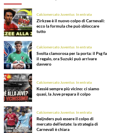
Calciomercato Juventus
In entrata
Zirkzee è il nuovo colpo di Carnevali:
ecco la formula che può sbloccare
tutto
Calciomercato Juventus
In entrata
Svolta clamorosa per la porta: il Psg fa
il regalo, ora Suzuki può arrivare
davvero
Calciomercato Juventus
In entrata
Kessié sempre più vicino: ci siamo
quasi, la Juve prepara il colpo
Calciomercato Juventus
In entrata
Reijnders può essere il colpo di
mercato dell’estate: la strategia di
Carnevali è chiara