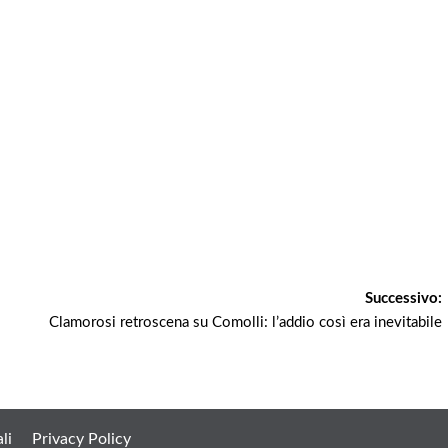
Successivo:
Clamorosi retroscena su Comolli: l’addio così era inevitabile
li
Privacy Policy