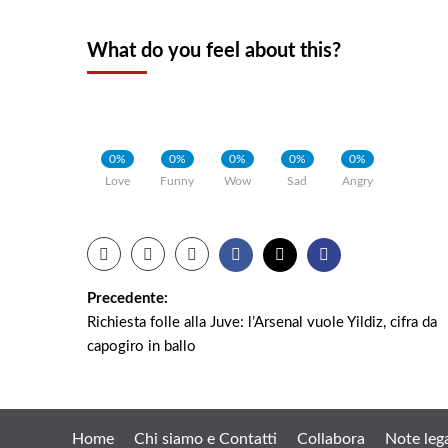
What do you feel about this?
0%
0%
0%
0%
0%
Love
Funny
Wow
Sad
Angry
Navigazione
Precedente:
Richiesta folle alla Juve: l’Arsenal vuole Yildiz, cifra da
articolo
capogiro in ballo
Home
Chi siamo e Contatti
Collabora
Note lega