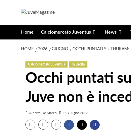
Vai
al
contenuto
Home
Calciomercato Juventus
News
HOME
2026
GIUGNO
OCCHI PUNTATI SU THURAM: P
Calciomercato Juventus
In uscita
Occhi puntati su
Juve non è incedi
Alberto De Marco
11 Giugno 2026