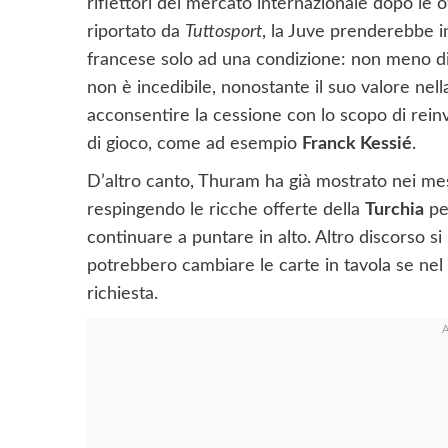
riflettori del mercato internazionale dopo le
riportato da
Tuttosport
, la Juve prenderebbe i
francese solo ad una condizione: non meno d
non è incedibile, nonostante il suo valore nell
acconsentire la cessione con lo scopo di reinve
di gioco, come ad esempio
Franck Kessié
.
D’altro canto, Thuram ha già mostrato nei mes
respingendo le ricche offerte della
Turchia
pe
continuare a puntare in alto. Altro discorso s
potrebbero cambiare le carte in tavola se nel
richiesta.