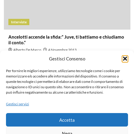
Interviste
Ancelotti accende la sfida:” Juve, ti battiamo e chiudiamo
il conto.”
Alberto De Marco
4 Novembre 2013
Dopo la conferenza di Antonio Conte che potete trovare qui, a
Gestisci Consenso
parlare è Carlo Ancelotti. Il Real Madrid arriva a...
Per fornire le migliori esperienze, utilizziamo tecnologie come i cookie per
Leggi di più
memorizzare e/o accedere alle informazioni del dispositivo. Il consenso a
queste tecnologie ci permetterà di elaborare dati come il comportamento di
navigazione o ID unici su questo sito. Non acconsentire o ritirare il consenso
può influire negativamente su alcune caratteristiche e funzioni.
Paginazione
Precedente
1
…
1.069
1.070
1.071
1.072
1.073
Gestisci servizi
1.074
1.075
Successivo
degli
Accetta
articoli
Home
Chi siamo e Contatti
Collabora
Note legali
Nega