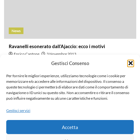
News
Ravanelli esonerato dall’Ajaccio: ecco i motivi
Enrico Cantone
3 Novembre 2013
Una vittoria in tredici partite ufficiali, la sconfitta interna - la
Gestisci Consenso
quarta in campionato - contro il Valenciennes, fino a...
Per fornire le migliori esperienze, utilizziamo tecnologie come i cookie per
Leggi di più
memorizzare e/o accedere alle informazioni del dispositivo. Il consenso a
queste tecnologie ci permetterà di elaborare dati come il comportamento di
navigazione o ID unici su questo sito. Non acconsentire o ritirare il consenso
può influire negativamente su alcune caratteristiche e funzioni.
Paginazione
Precedente
1
…
1.070
1.071
1.072
1.073
1.074
Gestisci servizi
1.075
Successivo
degli
Accetta
articoli
Home
Chi siamo e Contatti
Collabora
Note legali