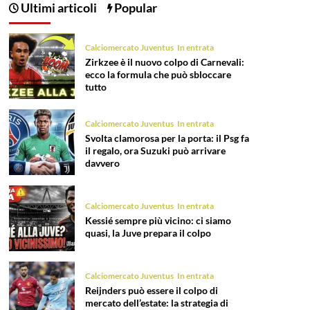
articoli
Ultimi articoli
Popular
Calciomercato Juventus
In entrata
Zirkzee è il nuovo colpo di Carnevali:
ecco la formula che può sbloccare
tutto
Calciomercato Juventus
In entrata
Svolta clamorosa per la porta: il Psg fa
il regalo, ora Suzuki può arrivare
davvero
Calciomercato Juventus
In entrata
Kessié sempre più vicino: ci siamo
quasi, la Juve prepara il colpo
Calciomercato Juventus
In entrata
Reijnders può essere il colpo di
mercato dell’estate: la strategia di