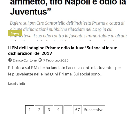
News
Il PM dell’indagine Prisma: odio la Juve! Sui social le sue
dichiarazioni del 2019
Enrico Cantone
7 Febbraio 2023
E' bufera sul PM che ha lanciato l'accusa contro la Juventus per
le plusvalenze nelle indagini Prisma. Sui social sono...
Leggi di più
Paginazione
1
2
3
4
…
57
Successivo
degli