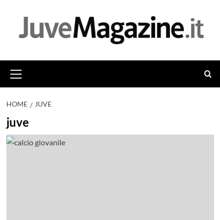
Vai
al
contenuto
Menu
principale
HOME
JUVE
juve