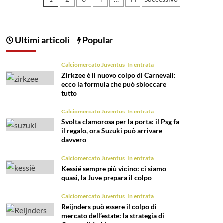
Paginazione
degli
articoli
Ultimi articoli
Popular
Calciomercato Juventus
In entrata
Zirkzee è il nuovo colpo di Carnevali:
ecco la formula che può sbloccare
tutto
Calciomercato Juventus
In entrata
Svolta clamorosa per la porta: il Psg fa
il regalo, ora Suzuki può arrivare
davvero
Calciomercato Juventus
In entrata
Kessié sempre più vicino: ci siamo
quasi, la Juve prepara il colpo
Calciomercato Juventus
In entrata
Reijnders può essere il colpo di
mercato dell’estate: la strategia di