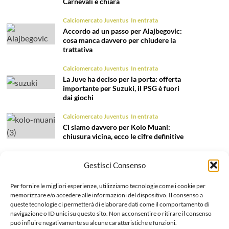
Carnevali è chiara
Calciomercato Juventus
In entrata
Accordo ad un passo per Alajbegovic:
cosa manca davvero per chiudere la
trattativa
Calciomercato Juventus
In entrata
La Juve ha deciso per la porta: offerta
importante per Suzuki, il PSG è fuori
dai giochi
Calciomercato Juventus
In entrata
Ci siamo davvero per Kolo Muani:
chiusura vicina, ecco le cifre definitive
Calciomercato Juventus
In entrata
Gestisci Consenso
Nome nuovo per il ruolo di terzino:
Fortini è l’obiettivo per la fascia sinistra
Per fornire le migliori esperienze, utilizziamo tecnologie come i cookie per
Calciomercato Juventus
In entrata
memorizzare e/o accedere alle informazioni del dispositivo. Il consenso a
queste tecnologie ci permetterà di elaborare dati come il comportamento di
Tentazione Mastantuono: la Juve prova
navigazione o ID unici su questo sito. Non acconsentire o ritirare il consenso
il colpo dell’estate 2026!
può influire negativamente su alcune caratteristiche e funzioni.