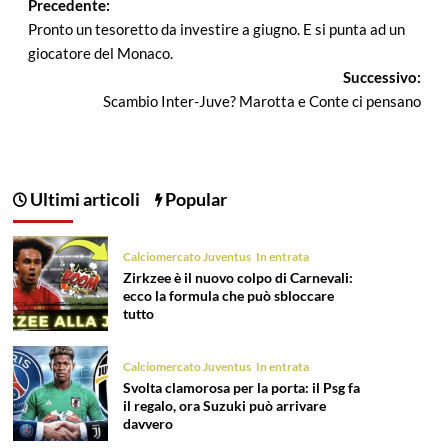
Navigazione
Precedente:
Pronto un tesoretto da investire a giugno. E si punta ad un
articolo
giocatore del Monaco.
Successivo:
Scambio Inter-Juve? Marotta e Conte ci pensano
Ultimi articoli
Popular
Calciomercato Juventus
In entrata
Zirkzee è il nuovo colpo di Carnevali:
ecco la formula che può sbloccare
tutto
Calciomercato Juventus
In entrata
Svolta clamorosa per la porta: il Psg fa
il regalo, ora Suzuki può arrivare
davvero