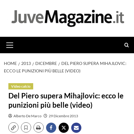
Vai
al
contenuto
Menu
principale
HOME
2013
DICEMBRE
DEL PIERO SUPERA MIHAJLOVIC:
ECCO LE PUNIZIONI PIÙ BELLE (VIDEO)
Video calcio
Del Piero supera Mihajlovic: ecco le
punizioni più belle (video)
Alberto De Marco
29 Dicembre 2013