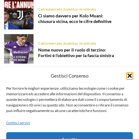
Calciomercato Juventus
In entrata
Ci siamo davvero per Kolo Muani:
chiusura vicina, ecco le cifre definitive
Calciomercato Juventus
In entrata
Nome nuovo per il ruolo di terzino:
Fortini è l’obiettivo per la fascia sinistra
Gestisci Consenso
Calciomercato Juventus
In entrata
Tentazione Mastantuono: la Juve prova
Per fornire le migliori esperienze, utilizziamo tecnologie come i cookie per
il colpo dell’estate 2026!
memorizzare e/o accedere alle informazioni del dispositivo. Il consenso a
queste tecnologie ci permetterà di elaborare dati come il comportamento di
navigazione o ID unici su questo sito. Non acconsentire o ritirare il consenso
può influire negativamente su alcune caratteristiche e funzioni.
Calciomercato Juventus
In uscita
Liberazione Openda, finalmente l’addio
Gestisci servizi
ufficiale: dettagli e cifre dell’operazione