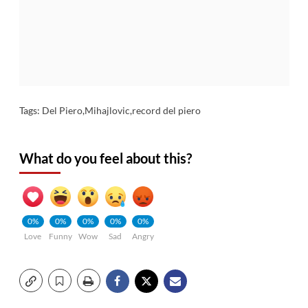
Tags:
Del Piero
,
Mihajlovic
,
record del piero
What do you feel about this?
0%
0%
0%
0%
0%
Love
Funny
Wow
Sad
Angry