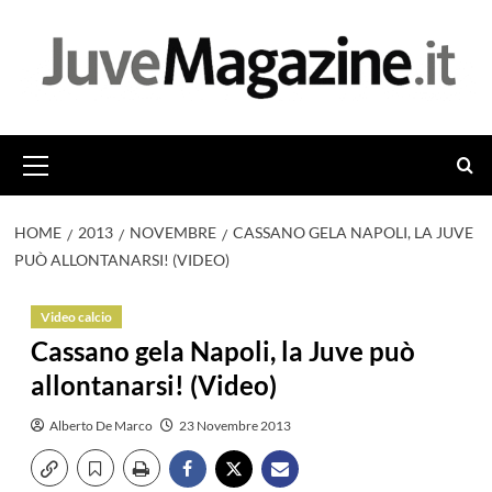
Vai
al
contenuto
Menu
principale
HOME
2013
NOVEMBRE
CASSANO GELA NAPOLI, LA JUVE
PUÒ ALLONTANARSI! (VIDEO)
Video calcio
Cassano gela Napoli, la Juve può
allontanarsi! (Video)
Alberto De Marco
23 Novembre 2013