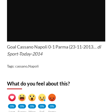
Goal Cassano Napoli 0-1 Parma (23-11-2013…
di
Sport-Today-2014
Tags:
cassano
,
Napoli
What do you feel about this?
0%
0%
0%
0%
0%
Love
Funny
Wow
Sad
Angry