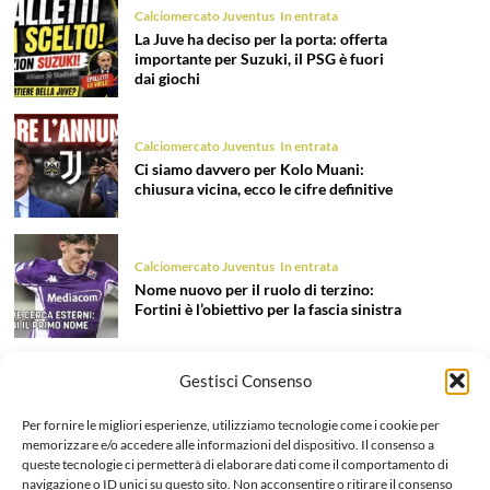
Calciomercato Juventus
In entrata
La Juve ha deciso per la porta: offerta
importante per Suzuki, il PSG è fuori
dai giochi
Calciomercato Juventus
In entrata
Ci siamo davvero per Kolo Muani:
chiusura vicina, ecco le cifre definitive
Calciomercato Juventus
In entrata
Nome nuovo per il ruolo di terzino:
Fortini è l’obiettivo per la fascia sinistra
Gestisci Consenso
Calciomercato Juventus
In entrata
Tentazione Mastantuono: la Juve prova
Per fornire le migliori esperienze, utilizziamo tecnologie come i cookie per
il colpo dell’estate 2026!
memorizzare e/o accedere alle informazioni del dispositivo. Il consenso a
queste tecnologie ci permetterà di elaborare dati come il comportamento di
navigazione o ID unici su questo sito. Non acconsentire o ritirare il consenso