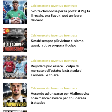
Calciomercato Juventus
In entrata
Svolta clamorosa per la porta: il Psg fa
il regalo, ora Suzuki può arrivare
davvero
Calciomercato Juventus
In entrata
Kessié sempre più vicino: ci siamo
quasi, la Juve prepara il colpo
Calciomercato Juventus
In entrata
Reijnders può essere il colpo di
mercato dell’estate: la strategia di
Carnevali è chiara
Calciomercato Juventus
In entrata
Accordo ad un passo per Alajbegovic:
cosa manca davvero per chiudere la
trattativa