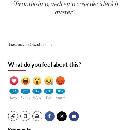
“Prontissimo, vedremo cosa deciderà il
mister”.
Tags:
pogba
,
Quagliarella
What do you feel about this?
0%
0%
0%
0%
0%
Love
Funny
Wow
Sad
Angry
Precedente: