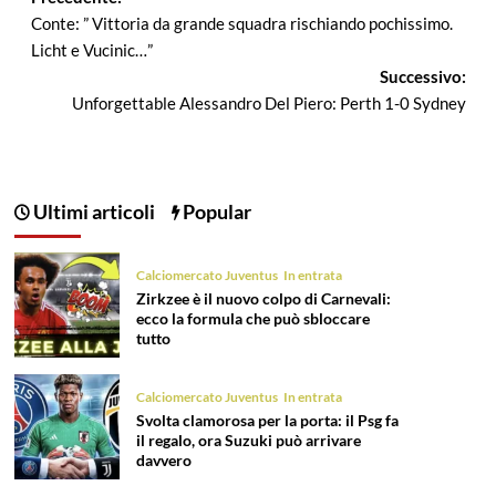
Navigazione
Conte: ” Vittoria da grande squadra rischiando pochissimo.
articolo
Licht e Vucinic…”
Successivo:
Unforgettable Alessandro Del Piero: Perth 1-0 Sydney
Ultimi articoli
Popular
Calciomercato Juventus
In entrata
Zirkzee è il nuovo colpo di Carnevali:
ecco la formula che può sbloccare
tutto
Calciomercato Juventus
In entrata
Svolta clamorosa per la porta: il Psg fa
il regalo, ora Suzuki può arrivare
davvero