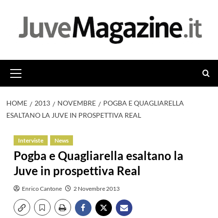
Vai
al
contenuto
Menu
principale
HOME
2013
NOVEMBRE
POGBA E QUAGLIARELLA
ESALTANO LA JUVE IN PROSPETTIVA REAL
Interviste
News
Pogba e Quagliarella esaltano la
Juve in prospettiva Real
Enrico Cantone
2 Novembre 2013