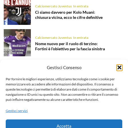
Calciomercato Juventus
In entrata
Ci siamo davvero per Kolo Muani:
chiusura vicina, ecco le cifre definitive
Calciomercato Juventus
In entrata
Nome nuovo per il ruolo di terzino:
Fortini è l’obiettivo per la fascia sinistra
Gestisci Consenso
Calciomercato Juventus
In entrata
Tentazione Mastantuono: la Juve prova
Per fornire le migliori esperienze, utilizziamo tecnologie come i cookie per
il colpo dell’estate 2026!
memorizzare e/o accedere alle informazioni del dispositivo. Il consenso a
queste tecnologie ci permetterà di elaborare dati come il comportamento di
navigazione o ID unici su questo sito. Non acconsentire o ritirare il consenso
può influire negativamente su alcune caratteristiche e funzioni.
Calciomercato Juventus
In uscita
Liberazione Openda, finalmente l’addio
Gestisci servizi
ufficiale: dettagli e cifre dell’operazione
Accetta