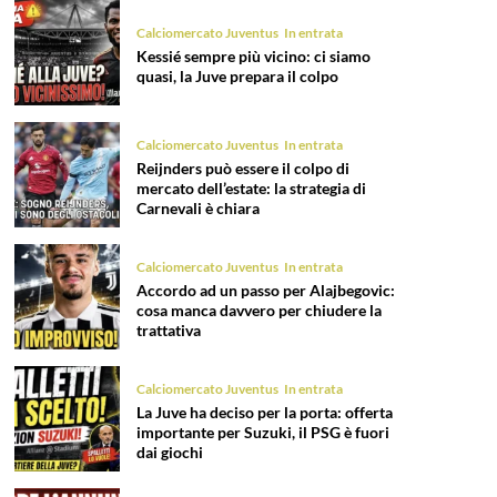
Calciomercato Juventus
In entrata
Kessié sempre più vicino: ci siamo
quasi, la Juve prepara il colpo
Calciomercato Juventus
In entrata
Reijnders può essere il colpo di
mercato dell’estate: la strategia di
Carnevali è chiara
Calciomercato Juventus
In entrata
Accordo ad un passo per Alajbegovic:
cosa manca davvero per chiudere la
trattativa
Calciomercato Juventus
In entrata
La Juve ha deciso per la porta: offerta
importante per Suzuki, il PSG è fuori
dai giochi