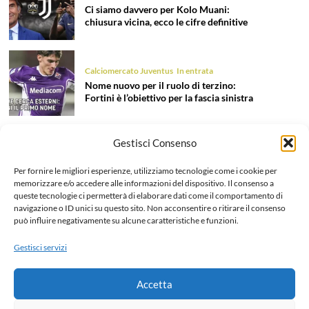
Ci siamo davvero per Kolo Muani:
chiusura vicina, ecco le cifre definitive
Calciomercato Juventus
In entrata
Nome nuovo per il ruolo di terzino:
Fortini è l’obiettivo per la fascia sinistra
Gestisci Consenso
Calciomercato Juventus
In entrata
Tentazione Mastantuono: la Juve prova
Per fornire le migliori esperienze, utilizziamo tecnologie come i cookie per
il colpo dell’estate 2026!
memorizzare e/o accedere alle informazioni del dispositivo. Il consenso a
queste tecnologie ci permetterà di elaborare dati come il comportamento di
navigazione o ID unici su questo sito. Non acconsentire o ritirare il consenso
può influire negativamente su alcune caratteristiche e funzioni.
Calciomercato Juventus
In uscita
Liberazione Openda, finalmente l’addio
Gestisci servizi
ufficiale: dettagli e cifre dell’operazione
Accetta