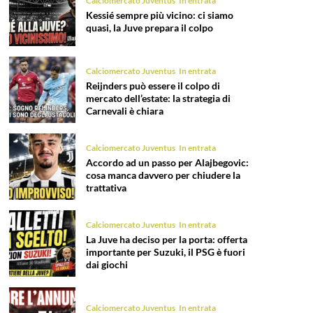
Calciomercato Juventus
In entrata
Kessié sempre più vicino: ci siamo
quasi, la Juve prepara il colpo
Calciomercato Juventus
In entrata
Reijnders può essere il colpo di
mercato dell’estate: la strategia di
Carnevali è chiara
Calciomercato Juventus
In entrata
Accordo ad un passo per Alajbegovic:
cosa manca davvero per chiudere la
trattativa
Calciomercato Juventus
In entrata
La Juve ha deciso per la porta: offerta
importante per Suzuki, il PSG è fuori
dai giochi
Calciomercato Juventus
In entrata