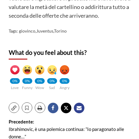
valutare la metà del cartellino o addirittura tutto a
seconda delle offerte che arriveranno.
Tags:
giovinco
,
Juventus
,
Torino
What do you feel about this?
0%
0%
0%
0%
0%
Love
Funny
Wow
Sad
Angry
Navigazione
Precedente:
Ibrahimovic, è una polemica continua: “Io paragonato alle
articolo
donne…”