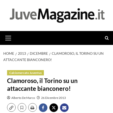
Vai
al
contenuto
Menu
principale
HOME
2013
DICEMBRE
CLAMOROSO, IL TORINO SU UN
ATTACCANTE BIANCONERO!
Calciomercato Juventus
Clamoroso, il Torino su un
attaccante bianconero!
Alberto De Marco
26 Dicembre 2013