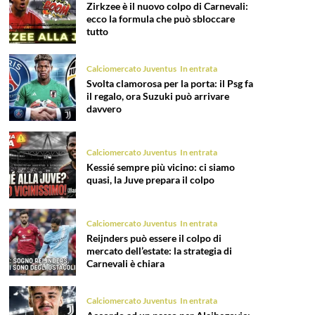
Zirkzee è il nuovo colpo di Carnevali:
ecco la formula che può sbloccare
tutto
Calciomercato Juventus
In entrata
Svolta clamorosa per la porta: il Psg fa
il regalo, ora Suzuki può arrivare
davvero
Calciomercato Juventus
In entrata
Kessié sempre più vicino: ci siamo
quasi, la Juve prepara il colpo
Calciomercato Juventus
In entrata
Reijnders può essere il colpo di
mercato dell’estate: la strategia di
Carnevali è chiara
Calciomercato Juventus
In entrata