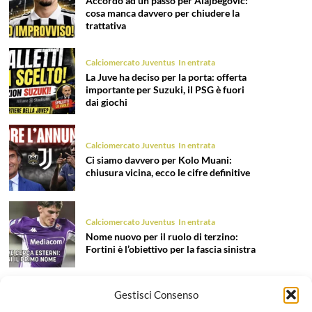
Accordo ad un passo per Alajbegovic:
cosa manca davvero per chiudere la
trattativa
Calciomercato Juventus
In entrata
La Juve ha deciso per la porta: offerta
importante per Suzuki, il PSG è fuori
dai giochi
Calciomercato Juventus
In entrata
Ci siamo davvero per Kolo Muani:
chiusura vicina, ecco le cifre definitive
Calciomercato Juventus
In entrata
Nome nuovo per il ruolo di terzino:
Fortini è l’obiettivo per la fascia sinistra
Gestisci Consenso
Calciomercato Juventus
In entrata