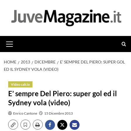
Vai
al
contenuto
Menu
principale
HOME
2013
DICEMBRE
E’ SEMPRE DEL PIERO: SUPER GOL
ED IL SYDNEY VOLA (VIDEO)
Video calcio
E’ sempre Del Piero: super gol ed il
Sydney vola (video)
Enrico Cantone
15 Dicembre 2013