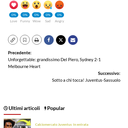
0%
0%
0%
0%
0%
Love
Funny
Wow
Sad
Angry
Navigazione
Precedente:
Unforgettable: grandissimo Del Piero, Sydney 2-1
articolo
Melbourne Heart
Successivo:
Sotto a chi tocca! Juventus-Sassuolo
Ultimi articoli
Popular
Calciomercato Juventus
In entrata