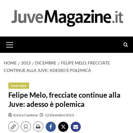
Vai
al
contenuto
Menu
principale
HOME
2013
DICEMBRE
FELIPE MELO, FRECCIATE
CONTINUE ALLA JUVE: ADESSO È POLEMICA
Interviste
Felipe Melo, frecciate continue alla
Juve: adesso è polemica
Enrico Cantone
12 Dicembre 2013