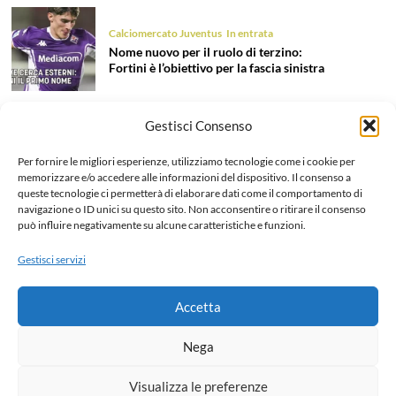
Calciomercato Juventus
In entrata
Nome nuovo per il ruolo di terzino:
Fortini è l’obiettivo per la fascia sinistra
Gestisci Consenso
Calciomercato Juventus
In entrata
Tentazione Mastantuono: la Juve prova
Per fornire le migliori esperienze, utilizziamo tecnologie come i cookie per
il colpo dell’estate 2026!
memorizzare e/o accedere alle informazioni del dispositivo. Il consenso a
queste tecnologie ci permetterà di elaborare dati come il comportamento di
navigazione o ID unici su questo sito. Non acconsentire o ritirare il consenso
può influire negativamente su alcune caratteristiche e funzioni.
Calciomercato Juventus
In uscita
Liberazione Openda, finalmente l’addio
Gestisci servizi
ufficiale: dettagli e cifre dell’operazione
Accetta
Home
Chi siamo e Contatti
Collabora
Note legali
Nega
Privacy Policy
Visualizza le preferenze