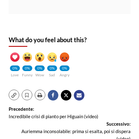
What do you feel about this?
0%
0%
0%
0%
0%
Love
Funny
Wow
Sad
Angry
Navigazione
Precedente:
Incredibile crisi di pianto per Higuain (video)
articolo
Successivo:
Auriemma inconsolabile: prima si esalta, poi si dispera
(video)