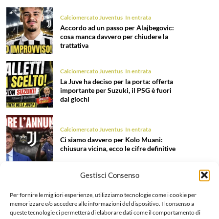
Calciomercato Juventus
In entrata
Accordo ad un passo per Alajbegovic:
cosa manca davvero per chiudere la
trattativa
Calciomercato Juventus
In entrata
La Juve ha deciso per la porta: offerta
importante per Suzuki, il PSG è fuori
dai giochi
Calciomercato Juventus
In entrata
Ci siamo davvero per Kolo Muani:
chiusura vicina, ecco le cifre definitive
Gestisci Consenso
Calciomercato Juventus
In entrata
Nome nuovo per il ruolo di terzino:
Per fornire le migliori esperienze, utilizziamo tecnologie come i cookie per
Fortini è l’obiettivo per la fascia sinistra
memorizzare e/o accedere alle informazioni del dispositivo. Il consenso a
queste tecnologie ci permetterà di elaborare dati come il comportamento di