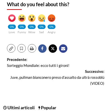
What do you feel about this?
0%
0%
0%
0%
0%
Love
Funny
Wow
Sad
Angry
Navigazione
Precedente:
Sorteggio Mondiale: ecco tutti i gironi!
articolo
Successivo:
Juve, pullman bianconero preso d’assalto da ultrà rossoblù
(VIDEO)
Ultimi articoli
Popular