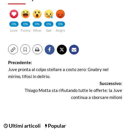
0%
0%
0%
0%
0%
Love
Funny
Wow
Sad
Angry
Navigazione
Precedente:
Juve pronta al colpo stellare a costo zero: Gnabry nel
articolo
mirino, tifosi in delirio.
Successivo:
Thiago Motta sta rifiutando tutte le offerte: la Juve
continua a sborsare milioni
Ultimi articoli
Popular