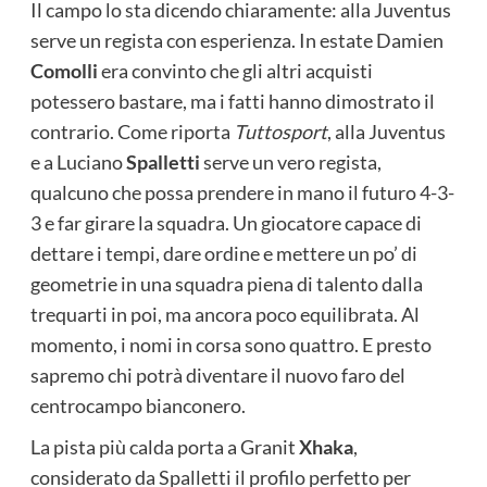
Il campo lo sta dicendo chiaramente: alla Juventus
serve un regista con esperienza. In estate Damien
Comolli
era convinto che gli altri acquisti
potessero bastare, ma i fatti hanno dimostrato il
contrario. Come riporta
Tuttosport
, alla Juventus
e a Luciano
Spalletti
serve un vero regista,
qualcuno che possa prendere in mano il futuro 4-3-
3 e far girare la squadra. Un giocatore capace di
dettare i tempi, dare ordine e mettere un po’ di
geometrie in una squadra piena di talento dalla
trequarti in poi, ma ancora poco equilibrata. Al
momento, i nomi in corsa sono quattro. E presto
sapremo chi potrà diventare il nuovo faro del
centrocampo bianconero.
La pista più calda porta a Granit
Xhaka
,
considerato da Spalletti il profilo perfetto per