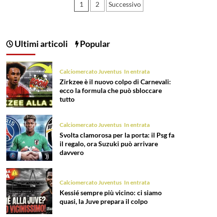
Paginazione
1
2
Successivo
degli
articoli
Ultimi articoli
Popular
Calciomercato Juventus
In entrata
Zirkzee è il nuovo colpo di Carnevali:
ecco la formula che può sbloccare
tutto
Calciomercato Juventus
In entrata
Svolta clamorosa per la porta: il Psg fa
il regalo, ora Suzuki può arrivare
davvero
Calciomercato Juventus
In entrata
Kessié sempre più vicino: ci siamo
quasi, la Juve prepara il colpo