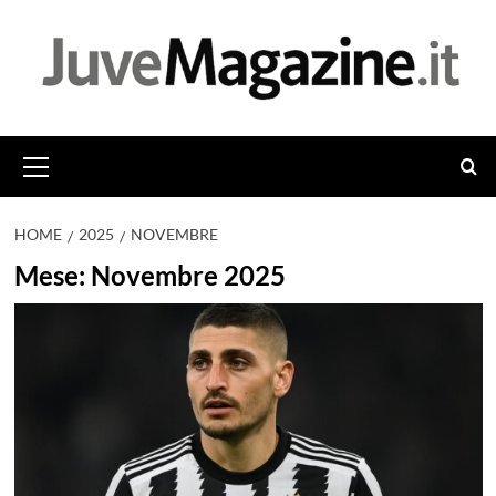
Vai
al
contenuto
Menu
principale
HOME
2025
NOVEMBRE
Mese:
Novembre 2025