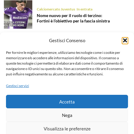
Calciomercato Juventus
In entrata
Nome nuovo per il ruolo di terzino:
Fortini è l’obiettivo per la fascia sinistra
Gestisci Consenso
Calciomercato Juventus
In entrata
Tentazione Mastantuono: la Juve prova
Per fornire le migliori esperienze, utilizziamo tecnologie come i cookie per
il colpo dell’estate 2026!
memorizzare e/o accedere alle informazioni del dispositivo. Il consenso a
queste tecnologie ci permetterà di elaborare dati come il comportamento di
navigazione o ID unici su questo sito. Non acconsentire o ritirare il consenso
può influire negativamente su alcune caratteristiche e funzioni.
Calciomercato Juventus
In uscita
Liberazione Openda, finalmente l’addio
Gestisci servizi
ufficiale: dettagli e cifre dell’operazione
Accetta
Home
Chi siamo e Contatti
Collabora
Note legali
Nega
Privacy Policy
Visualizza le preferenze