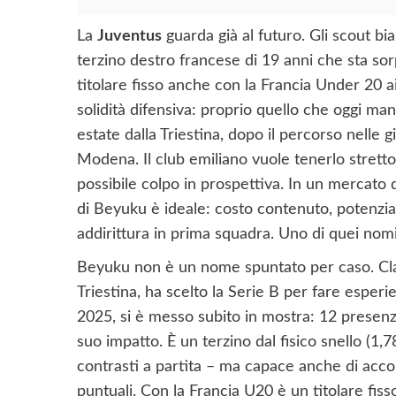
La
Juventus
guarda già al futuro. Gli scout b
terzino destro francese di 19 anni che sta so
titolare fisso anche con la Francia Under 20 ai
solidità difensiva: proprio quello che oggi ma
estate dalla Triestina, dopo il percorso nelle
Modena. Il club emiliano vuole tenerlo strett
possibile colpo in prospettiva. In un mercato d
di Beyuku è ideale: costo contenuto, potenziale
addirittura in prima squadra. Uno di quei nomi
Beyuku non è un nome spuntato per caso. Class
Triestina, ha scelto la Serie B per fare esper
2025, si è messo subito in mostra: 12 presenz
suo impatto. È un terzino dal fisico snello (1,7
contrasti a partita – ma capace anche di acco
puntuali. Con la Francia U20 è un titolare fisso