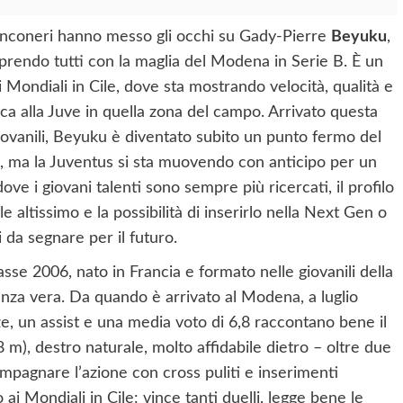
ianconeri hanno messo gli occhi su Gady-Pierre
Beyuku
,
rprendo tutti con la maglia del Modena in Serie B. È un
 Mondiali in Cile, dove sta mostrando velocità, qualità e
nca alla Juve in quella zona del campo. Arrivato questa
 giovanili, Beyuku è diventato subito un punto fermo del
o, ma la Juventus si sta muovendo con anticipo per un
ove i giovani talenti sono sempre più ricercati, il profilo
 altissimo e la possibilità di inserirlo nella Next Gen o
 da segnare per il futuro.
e 2006, nato in Francia e formato nelle giovanili della
ienza vera. Da quando è arrivato al Modena, a luglio
e, un assist e una media voto di 6,8 raccontano bene il
8 m), destro naturale, molto affidabile dietro – oltre due
mpagnare l’azione con cross puliti e inserimenti
 ai Mondiali in Cile: vince tanti duelli, legge bene le