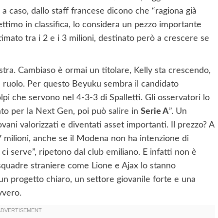
 a caso, dallo staff francese dicono che “ragiona già
timo in classifica, lo considera un pezzo importante
timato tra i 2 e i 3 milioni, destinato però a crescere se
estra. Cambiaso è ormai un titolare, Kelly sta crescendo,
 ruolo. Per questo Beyuku sembra il candidato
pi che servono nel 4-3-3 di Spalletti. Gli osservatori lo
to per la Next Gen, poi può salire in
Serie A
”. Un
vani valorizzati e diventati asset importanti. Il prezzo? A
 7 milioni, anche se il Modena non ha intenzione di
ci serve”, ripetono dal club emiliano. E infatti non è
 squadre straniere come Lione e Ajax lo stanno
un progetto chiaro, un settore giovanile forte e una
vvero.