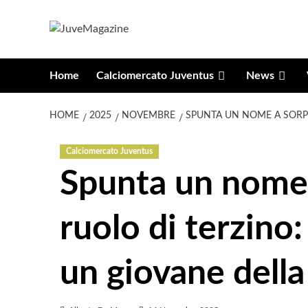
Vai
al
contenuto
Home
Calciomercato Juventus
News
HOME
2025
NOVEMBRE
SPUNTA UN NOME A SORPR
Calciomercato Juventus
Spunta un nome a
ruolo di terzino:
un giovane della