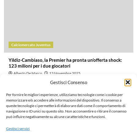
Calciomercato Juventus
Yildiz-Cambiaso, la Premier ha pronta un’offerta shock:
123 milioni per i due giocatori
Alberto De Marco
13 Novembre 2025
L’ex Savona gli ha suggerito di mettersi alla prova in Premier
Gestisci Consenso
League, e ora quella strada sembra davvero possibile per...
Per fornire le migliori esperienze, utilizziamo tecnologie come i cookie per
Leggi di più
memorizzare e/o accedere alle informazioni del dispositivo. Il consenso a
queste tecnologie ci permetterà di elaborare dati come il comportamento di
navigazione o ID unici su questo sito. Non acconsentire o ritirare il consenso
può influire negativamente su alcune caratteristiche e funzioni.
Paginazione
Precedente
1
…
4
5
6
7
8
9
10
…
Gestisci servizi
1.075
Successivo